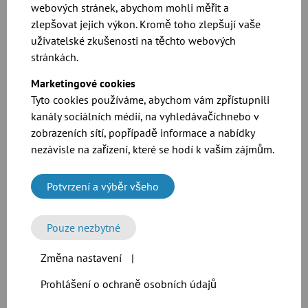
Ztráta tlaku
webových stránek, abychom mohli měřit a
zlepšovat jejich výkon. Kromě toho zlepšují vaše
uživatelské zkušenosti na těchto webových
Tlaková ztráta se liší od rozdílu tlaků a lze ji odhadnout
pomocí sousedního grafu.
stránkách.
Marketingové cookies
Tyto cookies používáme, abychom vám zpřístupnili
kanály sociálních médií, na vyhledávačíchnebo v
zobrazeních sítí, popřípadě informace a nabídky
nezávisle na zařízení, které se hodí k vaším zájmům.
Funkční výkres Venturiho trubice
Potvrzení a výběr všeho
V návodu k montáži si všimněte doporučených délek
přívodu a odvodu. Minimální délku přívodu lze překlenout
Pouze nezbytné
pomocí volitelných trubek.
Změna nastavení
|
Prohlášení o ochraně osobních údajů