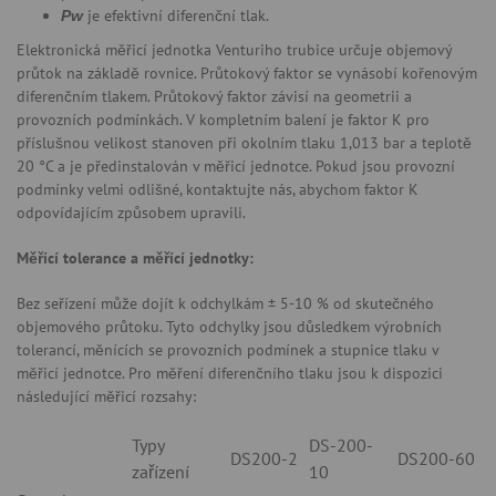
​
je efektivní diferenční tlak.
Pw
Elektronická měřicí jednotka Venturiho trubice určuje objemový
průtok na základě rovnice. Průtokový faktor se vynásobí kořenovým
diferenčním tlakem. Průtokový faktor závisí na geometrii a
provozních podmínkách. V kompletním balení je faktor K pro
příslušnou velikost stanoven při okolním tlaku 1,013 bar a teplotě
20 °C a je předinstalován v měřicí jednotce. Pokud jsou provozní
podmínky velmi odlišné, kontaktujte nás, abychom faktor K
odpovídajícím způsobem upravili.
Měřící tolerance a měřící jednotky:
Bez seřízení může dojít k odchylkám ± 5-10 % od skutečného
objemového průtoku. Tyto odchylky jsou důsledkem výrobních
tolerancí, měnících se provozních podmínek a stupnice tlaku v
měřicí jednotce. Pro měření diferenčního tlaku jsou k dispozici
následující měřicí rozsahy:
Typy
DS-200-
DS200-2
DS200-60
zařízení
10