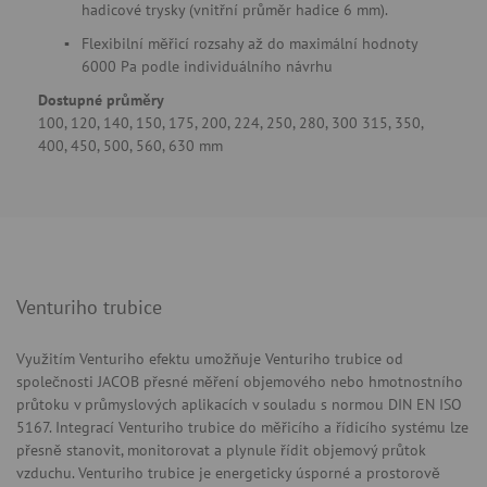
hadicové trysky (vnitřní průměr hadice 6 mm).
Flexibilní měřicí rozsahy až do maximální hodnoty
6000 Pa podle individuálního návrhu
Dostupné průměry
100, 120, 140, 150, 175, 200, 224, 250, 280, 300 315, 350,
400, 450, 500, 560, 630 mm
Venturiho trubice
Využitím Venturiho efektu umožňuje Venturiho trubice od
společnosti JACOB přesné měření objemového nebo hmotnostního
průtoku v průmyslových aplikacích v souladu s normou DIN EN ISO
5167. Integrací Venturiho trubice do měřicího a řídicího systému lze
přesně stanovit, monitorovat a plynule řídit objemový průtok
vzduchu. Venturiho trubice je energeticky úsporné a prostorově