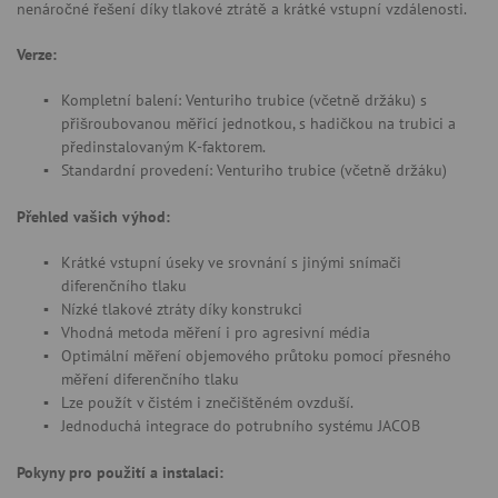
nenáročné řešení díky tlakové ztrátě a krátké vstupní vzdálenosti.
Verze:
Kompletní balení: Venturiho trubice (včetně držáku) s
přišroubovanou měřicí jednotkou, s hadičkou na trubici a
předinstalovaným K-faktorem.
Standardní provedení: Venturiho trubice (včetně držáku)
Přehled vašich výhod:
Krátké vstupní úseky ve srovnání s jinými snímači
diferenčního tlaku
Nízké tlakové ztráty díky konstrukci
Vhodná metoda měření i pro agresivní média
Optimální měření objemového průtoku pomocí přesného
měření diferenčního tlaku
Lze použít v čistém i znečištěném ovzduší.
Jednoduchá integrace do potrubního systému JACOB
Pokyny pro použití a instalaci: