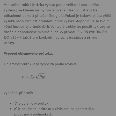
Venturiho trubici je třeba vybrat podle velikosti potrubního
systému, ve kterém má být instalována. Tlakovou ztrátu lze
odhadnout pomocí přiloženého grafu. Pokud je tlaková ztráta příliš
vysoká nebo rychlost proudění příliš vysoká, doporučuje se zvolit
větší jmenovitý průměr (DN). Volitelné trubky lze použít tak, aby se
dosáhlo doporučené minimální délky přívodu 5 x DN (viz DIN EN
ISO 5167-4 tab. 1 pro konkrétní poruchy instalace a přívodní
úseky).
Výpočet objemového průtoku:
Objemový průtok
se vypočítá podle rovnice:
V̇
vypočítá, přičemž:
je objemový průtok,
V̇
je součinitel průtoku v závislosti na geometrii a
K
provozních podmínkách,