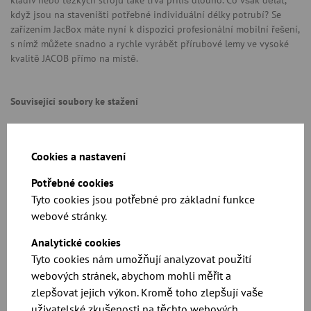
kladiv nebo těžkých strojů také trvá příliš dlouho. Co však dělat,
když jsou na staveništi potřebné individuální délky potrubí? Se
zařízením JacBox máte nyní k dispozici profesionální mobilní řešení,
s nímž můžete snadno a rychle vyrábět přírubové lemy ve vysoké
kvalitě JACOB přímo na místě.
Související soubory ke stažení
Cookies a nastavení
Potřebné cookies
Tyto cookies jsou potřebné pro základní funkce
webové stránky.
Kompletní specifikace a ceny naleznete v našem
Analytické cookies
katalogu
Tyto cookies nám umožňují analyzovat použití
webových stránek, abychom mohli měřit a
Ke stažení
zlepšovat jejich výkon. Kromě toho zlepšují vaše
uživatelské zkušenosti na těchto webových