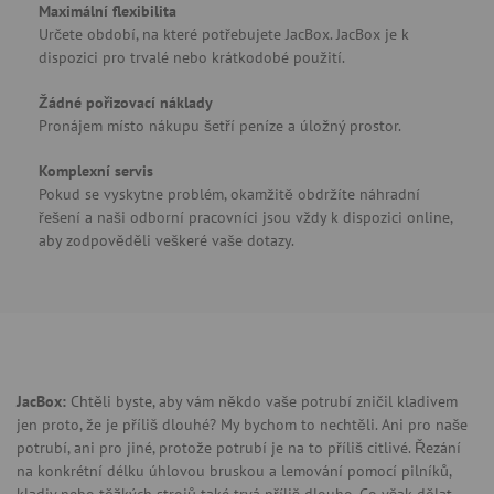
Maximální flexibilita
Určete období, na které potřebujete JacBox. JacBox je k
dispozici pro trvalé nebo krátkodobé použití.
Žádné pořizovací náklady
Pronájem místo nákupu šetří peníze a úložný prostor.
Komplexní servis
Pokud se vyskytne problém, okamžitě obdržíte náhradní
řešení a naši odborní pracovníci jsou vždy k dispozici online,
aby zodpověděli veškeré vaše dotazy.
JacBox:
Chtěli byste, aby vám někdo vaše potrubí zničil kladivem
jen proto, že je příliš dlouhé? My bychom to nechtěli. Ani pro naše
potrubí, ani pro jiné, protože potrubí je na to příliš citlivé. Řezání
na konkrétní délku úhlovou bruskou a lemování pomocí pilníků,