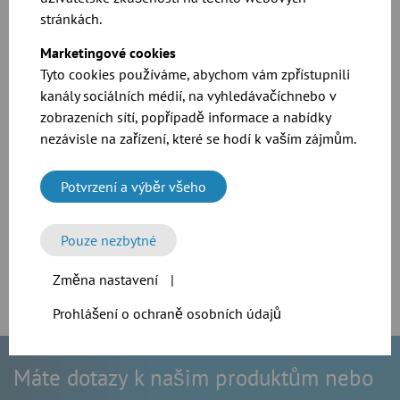
stránkách.
Marketingové cookies
Tyto cookies používáme, abychom vám zpřístupnili
kanály sociálních médií, na vyhledávačíchnebo v
zobrazeních sítí, popřípadě informace a nabídky
nezávisle na zařízení, které se hodí k vaším zájmům.
Brožura JacBox
Potvrzení a výběr všeho
Ke stažení
Pouze nezbytné
Změna nastavení
|
Prohlášení o ochraně osobních údajů
Máte dotazy k našim produktům nebo