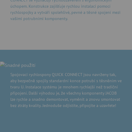
CONNECT se vyznačují rychlouzávěrem s ergonomickým
úchopem. Konstrukce zajišťuje rychlou instalaci pomocí
rychlospojky a vytváří spolehlivé, pevné a těsné spojení mezi
vašimi potrubními komponenty.
Spojovací rychlospony QUICK CONNECT jsou navrženy tak,
aby bezpečně spojily standardní konce potrubí s těsněním ve
tvaru U. Instalace systému je mnohem rychlejší než tradiční
připojení. Další výhodou je, že všechny komponenty JACOB
lze rychle a snadno demontovat, vyměnit a znovu smontovat
bez ztráty kvality. Jednoduše odjistíte, připojíte a uzavřete!