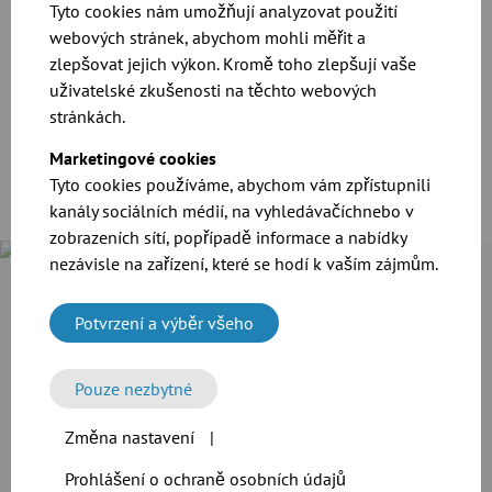
Tyto cookies nám umožňují analyzovat použití
webových stránek, abychom mohli měřit a
zlepšovat jejich výkon. Kromě toho zlepšují vaše
Případové studie rychlospojek QUICK CONNECT
uživatelské zkušenosti na těchto webových
stránkách.
Příklady použití spojovacích rychlospon QUICK CONNECT z
provozů naleznete v našich případových studiích.
Marketingové cookies
Tyto cookies používáme, abychom vám zpřístupnili
kanály sociálních médií, na vyhledávačíchnebo v
zobrazeních sítí, popřípadě informace a nabídky
nezávisle na zařízení, které se hodí k vaším zájmům.
JACOB potrubní systémy pro zpracování obilí a mouky
Cramer-Mühle KG ve Schweinfurtu rozšířila svou výrobní
Potvrzení a výběr všeho
linku. Pro přepravu obilí a mouky a pro odsávání prachu se
společnost rozhodla použít spolehlivý modulární potrubní
systém JACOB.
Pouze nezbytné
Více informací
Změna nastavení
|
Prohlášení o ochraně osobních údajů