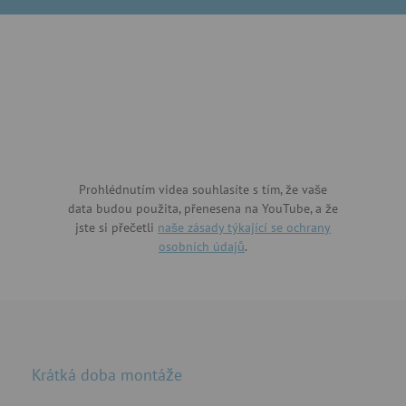
Prohlédnutím videa souhlasíte s tím, že vaše
data budou použita, přenesena na YouTube, a že
jste si přečetli
naše zásady týkající se ochrany
osobních údajů
.
Krátká doba montáže