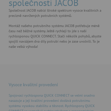
společnosti JACOB
Společnost JACOB nabízí široké spektrum vysoce kvalitních a
precizně navržených potrubních systémů.
Montáž našeho potrubního systému JACOB potřebuje méně
času než běžné systémy. Ještě rychleji to jde s naší
rychlosponou QUICK CONNECT. Stačí několik pohybů, abyste
spojili navzájem dva díly potrubí nebo je zase uvolnili. To je
naše velká výhoda!
Vysoce kvalitní provedení
Spojovací rychlospona QUICK CONNECT se velmi snadno
nasazuje a její kvalitní provedení dodává potrubnímu
systému vysokou stabilitu a těsnost. Rychlospony QUICK