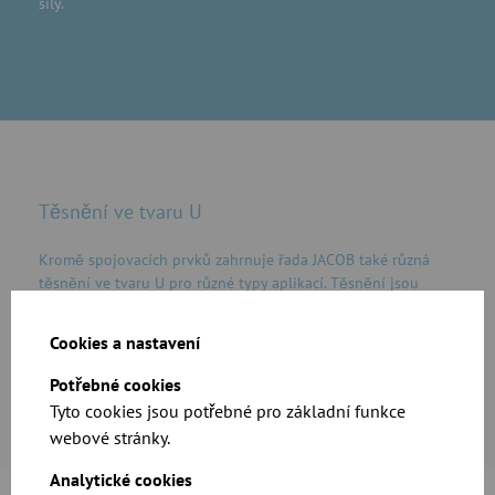
síly.
Těsnění ve tvaru U
Kromě spojovacích prvků zahrnuje řada JACOB také různá
těsnění ve tvaru U pro různé typy aplikací. Těsnění jsou
kompatibilní s klasickými sponami i se systémem
rychlospojek QUICK CONNECT a zaručují tak bezpečné
Cookies a nastavení
spojení mezi dvěma trubkami.
Potřebné cookies
Tyto cookies jsou potřebné pro základní funkce
webové stránky.
Analytické cookies