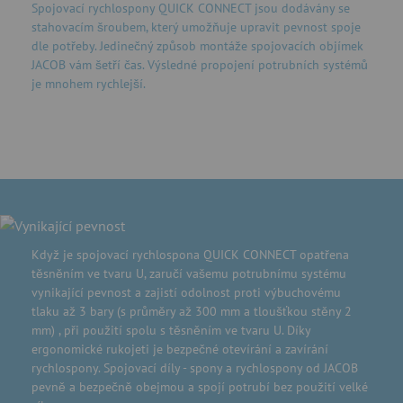
Spojovací rychlospony QUICK CONNECT jsou dodávány se
stahovacím šroubem, který umožňuje upravit pevnost spoje
dle potřeby. Jedinečný způsob montáže spojovacích objímek
JACOB vám šetří čas. Výsledné propojení potrubních systémů
je mnohem rychlejší.
Když je spojovací rychlospona QUICK CONNECT opatřena
těsněním ve tvaru U, zaručí vašemu potrubnímu systému
vynikající pevnost a zajistí odolnost proti výbuchovému
tlaku až 3 bary (s průměry až 300 mm a tloušťkou stěny 2
mm) , při použití spolu s těsněním ve tvaru U. Díky
ergonomické rukojeti je bezpečné otevírání a zavírání
rychlospony. Spojovací díly - spony a rychlospony od JACOB
pevně a bezpečně obejmou a spojí potrubí bez použití velké