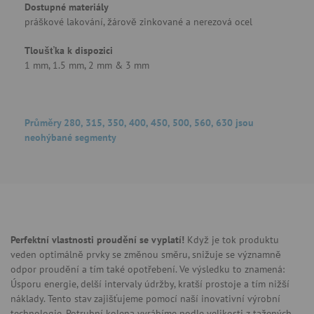
Dostupné materiály
práškové lakování, žárově zinkované a nerezová ocel
Tloušťka k dispozici
1 mm, 1.5 mm, 2 mm & 3 mm
Průměry 280, 315, 350, 400, 450, 500, 560, 630 jsou
neohýbané segmenty
Perfektní vlastnosti proudění se vyplatí!
Když je tok produktu
veden optimálně prvky se změnou směru, snižuje se významně
odpor proudění a tím také opotřebení. Ve výsledku to znamená:
Úsporu energie, delší intervaly údržby, kratší prostoje a tím nižší
náklady. Tento stav zajišťujeme pomocí naší inovativní výrobní
technologie. Potrubní kolena vyrábíme podle velikosti z tažených