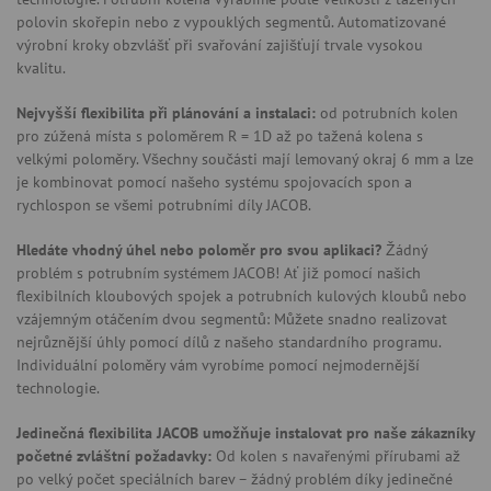
polovin skořepin nebo z vypouklých segmentů. Automatizované
výrobní kroky obzvlášť při svařování zajišťují trvale vysokou
kvalitu.
Nejvyšší flexibilita při plánování a instalaci:
od potrubních kolen
pro zúžená místa s poloměrem R = 1D až po tažená kolena s
velkými poloměry. Všechny součásti mají lemovaný okraj 6 mm a lze
je kombinovat pomocí našeho systému spojovacích spon a
rychlospon se všemi potrubními díly JACOB.
Hledáte vhodný úhel nebo poloměr pro svou aplikaci?
Žádný
problém s potrubním systémem JACOB! Ať již pomocí našich
flexibilních kloubových spojek a potrubních kulových kloubů nebo
vzájemným otáčením dvou segmentů: Můžete snadno realizovat
nejrůznější úhly pomocí dílů z našeho standardního programu.
Individuální poloměry vám vyrobíme pomocí nejmodernější
technologie.
Jedinečná flexibilita JACOB umožňuje instalovat pro naše zákazníky
početné zvláštní požadavky:
Od kolen s navařenými přírubami až
po velký počet speciálních barev – žádný problém díky jedinečné