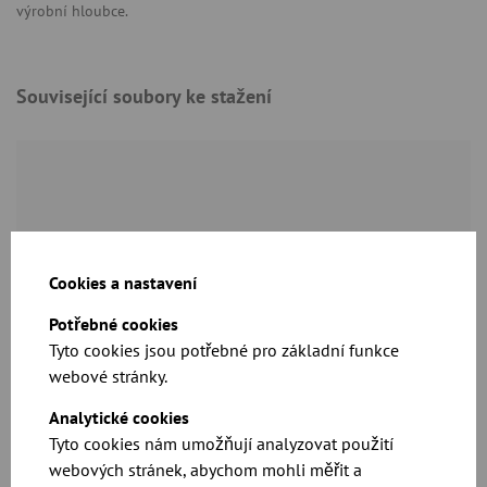
výrobní hloubce.
Související soubory ke stažení
Cookies a nastavení
Kompletní specifikace a ceny naleznete v našem
Potřebné cookies
katalogu
Tyto cookies jsou potřebné pro základní funkce
webové stránky.
Ke stažení
Analytické cookies
Tyto cookies nám umožňují analyzovat použití
webových stránek, abychom mohli měřit a