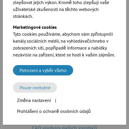
zlepšovat jejich výkon. Kromě toho zlepšují vaše
uživatelské zkušenosti na těchto webových
stránkách.
Marketingové cookies
Tyto cookies používáme, abychom vám zpřístupnili
Produktové listy a rozměry pro naše potrubní
kanály sociálních médií, na vyhledávačíchnebo v
kolena
zobrazeních sítí, popřípadě informace a nabídky
nezávisle na zařízení, které se hodí k vaším zájmům.
Ke stažení
Potvrzení a výběr všeho
Pouze nezbytné
Změna nastavení
|
Prohlášení o ochraně osobních údajů
CAD soubory našich výrobků