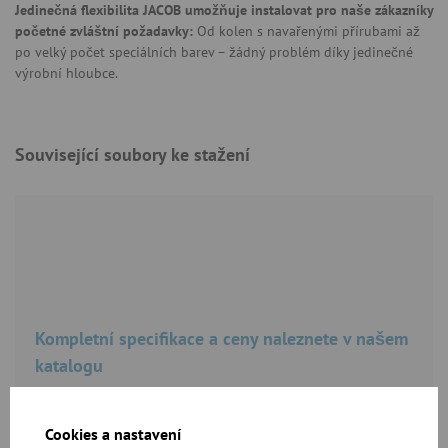
Jedinečná flexibilita JACOB umožňuje instalovat pro naše zákazníky
početné zvláštní požadavky:
Od kolen s navařenými přírubami až
po velký počet speciálních barev – žádný problém díky jedinečné
výrobní hloubce.
Související soubory ke stažení
Kompletní specifikace a ceny naleznete v našem
katalogu
Ke stažení
Cookies a nastavení