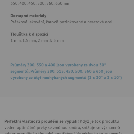
350, 400, 450, 500, 560, 630 mm
Dostupné materiály
Práškové lakování, žárově pozinkované a nerezová ocel
Tloušťka k dispozici
1 mm, 1.5 mm, 2 mm & 3 mm
Průměry 300, 350 a 400 jsou vyrobeny ze dvou 30°
segmentů. Průměry 280, 315, 450, 500, 560 a 630 jsou
vyrobeny ze čtyř neohýbaných segmentů (2 x 20° a 2 x 10°)
Perfektní vlastnosti proudění se vyplatí!
Když je tok produktu
veden optimálně prvky se změnou směru, snižuje se významně
odpor proudění a tím také opotřebení. Ve výsledku to znamená: