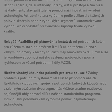
Úsporu energie, delší intervaly údržby, kratší prostoje a tím nižší
náklady. Tento stav zajišťujeme pomocí naší inovativní výrobní
technologie. Potrubní kolena vyrábíme podle velikosti z tažených
polovin skořepin nebo z vypouklých segmentů. Automatizované
výrobní kroky obzvlášť při svařování zajišťují trvale vysokou
kvalitu.
Nejvyšší flexibilita při plánování a instalaci:
od potrubních kolen
pro zúžená místa s poloměrem R = 1D až po tažená kolena s
velkými poloměry. Všechny součásti mají lemovaný okraj 6 mm a lze
je kombinovat pomocí našeho systému spojovacích spon a
rychlospon se všemi potrubními díly JACOB.
Hledáte vhodný úhel nebo poloměr pro svou aplikaci?
Žádný
problém s potrubním systémem JACOB! Ať již pomocí našich
flexibilních kloubových spojek a potrubních kulových kloubů nebo
vzájemným otáčením dvou segmentů: Můžete snadno realizovat
nejrůznější úhly pomocí dílů z našeho standardního programu.
Individuální poloměry vám vyrobíme pomocí nejmodernější
technologie.