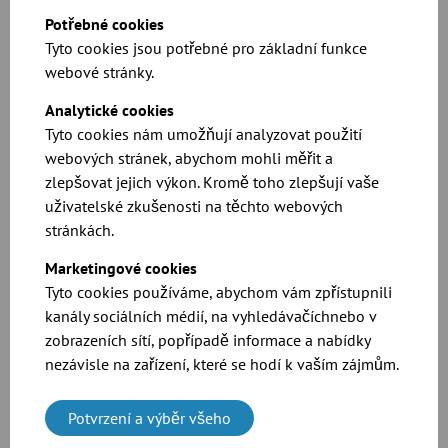
Potřebné cookies
Tyto cookies jsou potřebné pro základní funkce
webové stránky.
Analytické cookies
Tyto cookies nám umožňují analyzovat použití
webových stránek, abychom mohli měřit a
zlepšovat jejich výkon. Kromě toho zlepšují vaše
Produktové listy a rozměry pro naše potrubní
uživatelské zkušenosti na těchto webových
kolena
stránkách.
Marketingové cookies
Ke stažení
Tyto cookies používáme, abychom vám zpřístupnili
kanály sociálních médií, na vyhledávačíchnebo v
zobrazeních sítí, popřípadě informace a nabídky
nezávisle na zařízení, které se hodí k vaším zájmům.
Potvrzení a výběr všeho