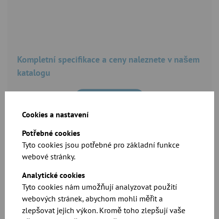
Kompletní specifikace a ceny naleznete v našem
katalogu
Ke stažení zde
Cookies a nastavení
Potřebné cookies
Tyto cookies jsou potřebné pro základní funkce
webové stránky.
Analytické cookies
Tyto cookies nám umožňují analyzovat použití
CAD soubory jsou k dispozici v naší sekci ke
webových stránek, abychom mohli měřit a
stažení
zlepšovat jejich výkon. Kromě toho zlepšují vaše