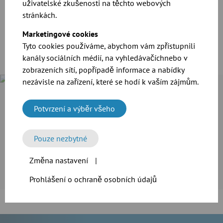
uživatelské zkušenosti na těchto webových
stránkách.
Více informací zde
Marketingové cookies
Tyto cookies používáme, abychom vám zpřístupnili
kanály sociálních médií, na vyhledávačíchnebo v
zobrazeních sítí, popřípadě informace a nabídky
nezávisle na zařízení, které se hodí k vaším zájmům.
Případová studie
Společnost Cramer-Mühle KG ve Schweinfurtu investovala do
Potvrzení a výběr všeho
rozšíření své výrobní linky. Pro přepravu obilí a mouky i
odsávání prachu firma nasadila spolehlivý modulární
Pouze nezbytné
potrubní systém JACOB.
Změna nastavení
|
Více informací
Prohlášení o ochraně osobních údajů