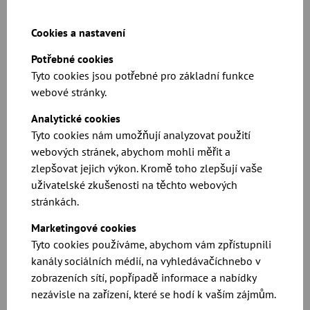
Cookies a nastavení
Potřebné cookies
Tyto cookies jsou potřebné pro základní funkce
webové stránky.
Produktové listy a rozměry pro naše dvoucestné
Analytické cookies
rozdělovače
Tyto cookies nám umožňují analyzovat použití
webových stránek, abychom mohli měřit a
Ke stažení
zlepšovat jejich výkon. Kromě toho zlepšují vaše
uživatelské zkušenosti na těchto webových
stránkách.
Marketingové cookies
Tyto cookies používáme, abychom vám zpřístupnili
kanály sociálních médií, na vyhledávačíchnebo v
zobrazeních sítí, popřípadě informace a nabídky
nezávisle na zařízení, které se hodí k vaším zájmům.