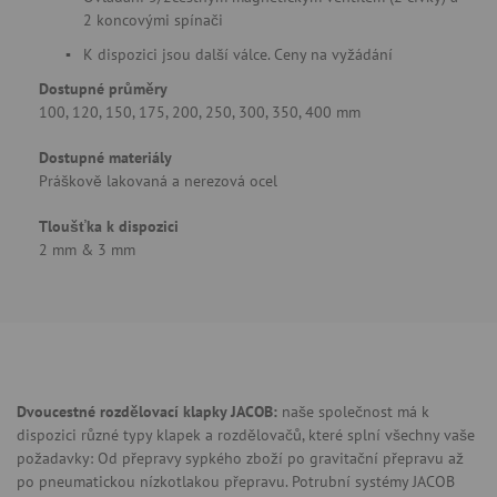
2 koncovými spínači
K dispozici jsou další válce. Ceny na vyžádání
Dostupné průměry
100, 120, 150, 175, 200, 250, 300, 350, 400 mm
Dostupné materiály
Práškově lakovaná a nerezová ocel
Tloušťka k dispozici
2 mm & 3 mm
Dvoucestné rozdělovací klapky JACOB:
naše společnost má k
dispozici různé typy klapek a rozdělovačů, které splní všechny vaše
požadavky: Od přepravy sypkého zboží po gravitační přepravu až
po pneumatickou nízkotlakou přepravu. Potrubní systémy JACOB