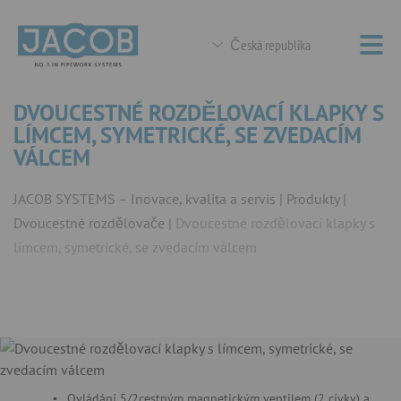
Česká republika
DVOUCESTNÉ ROZDĚLOVACÍ KLAPKY S
LÍMCEM, SYMETRICKÉ, SE ZVEDACÍM
VÁLCEM
JACOB SYSTEMS – Inovace, kvalita a servis
Produkty
Dvoucestné rozdělovače
Dvoucestné rozdělovací klapky s
límcem, symetrické, se zvedacím válcem
Ovládání 5/2cestným magnetickým ventilem (2 cívky) a