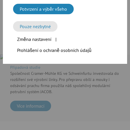
CAD soubory našich výrobků
Potvrzení a výběr všeho
Ke stažení
Pouze nezbytné
Změna nastavení
|
Prohlášení o ochraně osobních údajů
Případová studie
Společnost Cramer-Mühle KG ve Schweinfurtu investovala do
rozšíření své výrobní linky. Pro přepravu obilí a mouky i
odsávání prachu firma použila náš spolehlivý modulární
potrubní systém JACOB.
Více informací