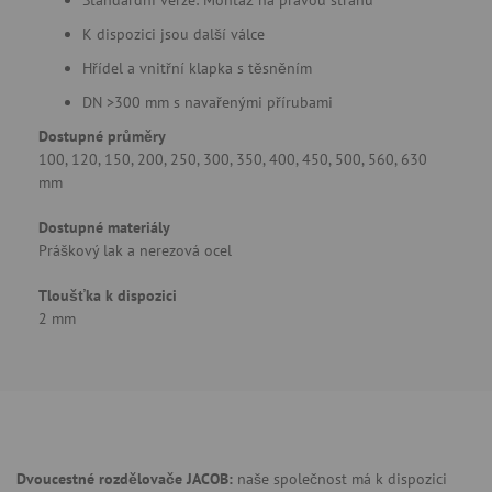
Standardní verze: Montáž na pravou stranu
K dispozici jsou další válce
Hřídel a vnitřní klapka s těsněním
DN >300 mm s navařenými přírubami
Dostupné průměry
100, 120, 150, 200, 250, 300, 350, 400, 450, 500, 560, 630
mm
Dostupné materiály
Práškový lak a nerezová ocel
Tloušťka k dispozici
2 mm
Dvoucestné rozdělovače JACOB:
naše společnost má k dispozici