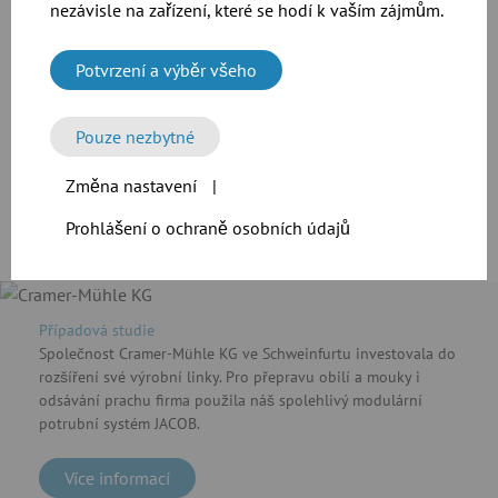
nezávisle na zařízení, které se hodí k vaším zájmům.
Potvrzení a výběr všeho
CAD soubory našich výrobků
Pouze nezbytné
Ke stažení
Změna nastavení
|
Prohlášení o ochraně osobních údajů
Případová studie
Společnost Cramer-Mühle KG ve Schweinfurtu investovala do
rozšíření své výrobní linky. Pro přepravu obilí a mouky i
odsávání prachu firma použila náš spolehlivý modulární
potrubní systém JACOB.
Více informací