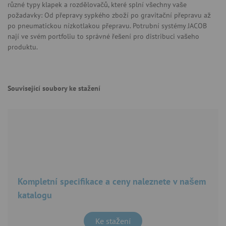
různé typy klapek a rozdělovačů, které splní všechny vaše
požadavky: Od přepravy sypkého zboží po gravitační přepravu až
po pneumatickou nízkotlakou přepravu. Potrubní systémy JACOB
nají ve svém portfoliu to správné řešení pro distribuci vašeho
produktu.
Související soubory ke stažení
Kompletní specifikace a ceny naleznete v našem
katalogu
Ke stažení