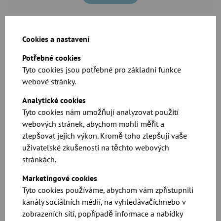
Cookies a nastavení
Potřebné cookies
Tyto cookies jsou potřebné pro základní funkce
webové stránky.
Analytické cookies
Produktové listy a rozměry pro naše dvoucestné
Tyto cookies nám umožňují analyzovat použití
rozdělovače
webových stránek, abychom mohli měřit a
zlepšovat jejich výkon. Kromě toho zlepšují vaše
uživatelské zkušenosti na těchto webových
Ke stažení
stránkách.
Marketingové cookies
Tyto cookies používáme, abychom vám zpřístupnili
kanály sociálních médií, na vyhledávačíchnebo v
zobrazeních sítí, popřípadě informace a nabídky