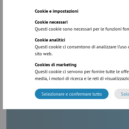
particelle in particolari tipi di
Cookie e impostazioni
applicazione. Scopri di più!
Cookie necessari
Questi cookie sono necessari per le funzioni fo
Cookie analitici
Questi cookie ci consentono di analizzare l’uso d
sito web.
R
Cookies di marketing
No
Questi cookie ci servono per fornire tutte le offer
media, i motori di ricerca e le reti di visualizzazi
n
Selezionare e confermare tutto
Sol