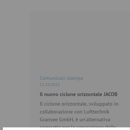
Comunicati stampa
12.10.2021
Il nuovo ciclone orizzontale JACOB
Il ciclone orizzontale, sviluppato in
collaborazione con Lufttechnik
Gransee GmbH, è un'alternativa
compatta per la separazione delle