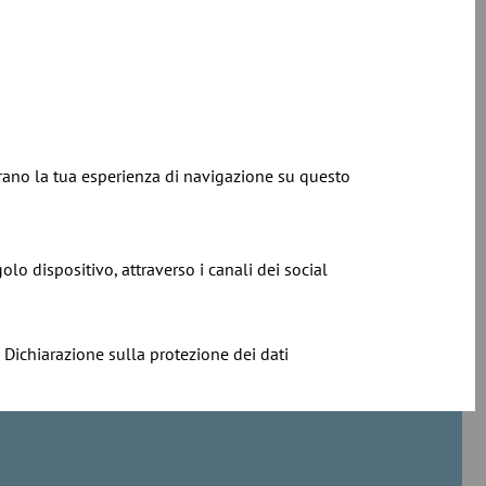
iorano la tua esperienza di navigazione su questo
ne? Iscriviti alla nostra
golo dispositivo, attraverso i canali dei social
Dichiarazione sulla protezione dei dati