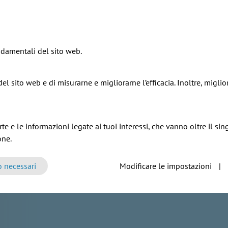
ndamentali del sito web.
el sito web e di misurarne e migliorarne l’efficacia. Inoltre, migl
esta sempre aggiornato!
n vuoi perderti nessuna novità o comunicazio
te e le informazioni legate ai tuoi interessi, che vanno oltre il sin
one.
ewsletter!
o necessari
Modificare le impostazioni
|
E-mail*