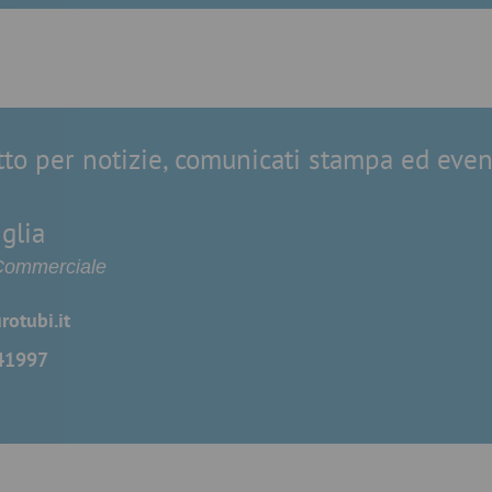
atto per notizie, comunicati stampa ed even
glia
Commerciale
otubi.it
41997