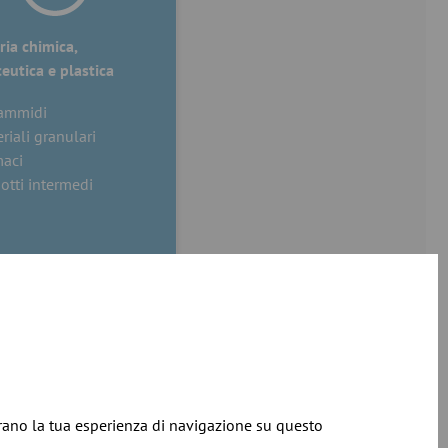
ria chimica,
eutica e plastica
iammidi
riali granulari
aci
otti intermedi
iorano la tua esperienza di navigazione su questo