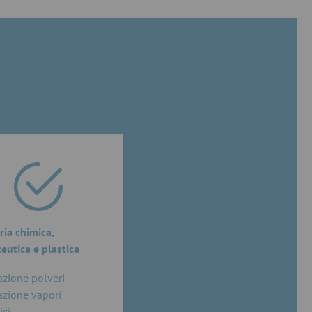
ria chimica,
eutica e plastica
azione polveri
azione vapori
ici