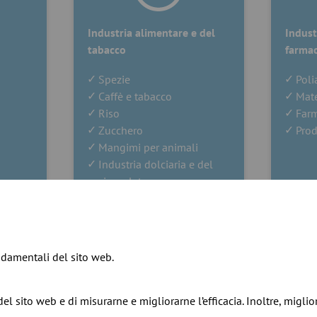
Industria alimentare e del
Indust
tabacco
farmac
Spezie
Pol
Caffè e tabacco
Mate
Riso
Farm
Zucchero
Prod
Mangimi per animali
Industria dolciaria e del
cioccolato
ndamentali del sito web.
el sito web e di misurarne e migliorarne l’efficacia. Inoltre, migl