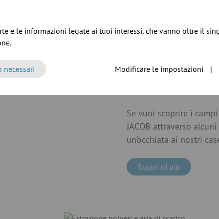
te e le informazioni legate ai tuoi interessi, che vanno oltre il sin
one.
o necessari
Modificare le impostazioni
|
JACOB in azione
Se vuoi scoprire i campi
JACOB attraverso alcuni 
un’occhiata ai nostri cas
Scopri di più