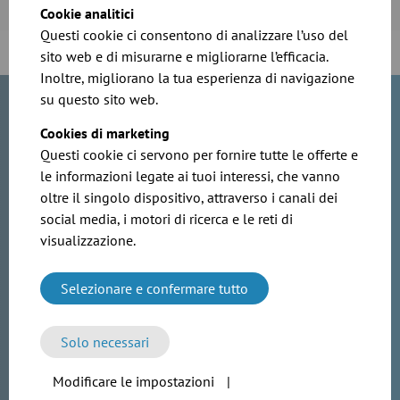
Cookie analitici
Questi cookie ci consentono di analizzare l’uso del
sito web e di misurarne e migliorarne l’efficacia.
Inoltre, migliorano la tua esperienza di navigazione
su questo sito web.
Hai domande sui nostri prodotti? I
Cookies di marketing
nostri esperti di vendita saranno felici
Questi cookie ci servono per fornire tutte le offerte e
di assisterti!
le informazioni legate ai tuoi interessi, che vanno
oltre il singolo dispositivo, attraverso i canali dei
social media, i motori di ricerca e le reti di
visualizzazione.
Selezionare e confermare tutto
Solo necessari
Modificare le impostazioni
|
Mattia Cortiglia