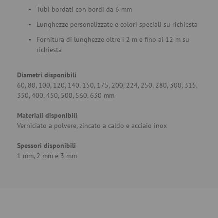
Tubi bordati con bordi da 6 mm
Lunghezze personalizzate e colori speciali su richiesta
Fornitura di lunghezze oltre i 2 m e fino ai 12 m su
richiesta
Diametri disponibili
60, 80, 100, 120, 140, 150, 175, 200, 224, 250, 280, 300, 315,
350, 400, 450, 500, 560, 630 mm
Materiali disponibili
Verniciato a polvere, zincato a caldo e acciaio inox
Spessori disponibili
1 mm, 2 mm e 3 mm