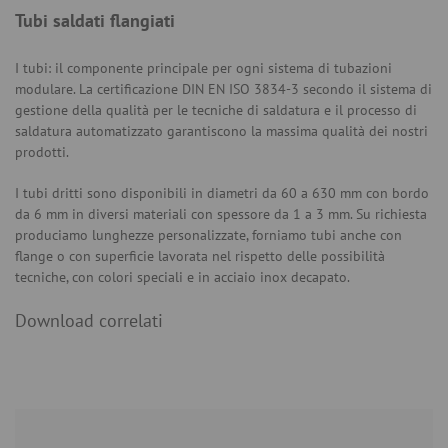
Tubi saldati flangiati
I tubi: il componente principale per ogni sistema di tubazioni
modulare. La certificazione DIN EN ISO 3834-3 secondo il sistema di
gestione della qualità per le tecniche di saldatura e il processo di
saldatura automatizzato garantiscono la massima qualità dei nostri
prodotti.
I tubi dritti sono disponibili in diametri da 60 a 630 mm con bordo
da 6 mm in diversi materiali con spessore da 1 a 3 mm. Su richiesta
produciamo lunghezze personalizzate, forniamo tubi anche con
flange o con superficie lavorata nel rispetto delle possibilità
tecniche, con colori speciali e in acciaio inox decapato.
Download correlati