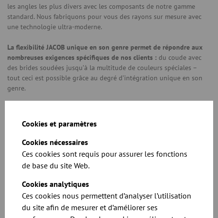
les angles les plus divers avec les composants de notre gamme
standard. Nous fabriquons pour vous des rayons sur mesure avec
une technologie ultra-moderne.
La flexibilité JACOB unique en son genre permet de répondre aux
nombreuses exigences spécifiques de nos clients :
du coude avec
des brides soudées jusqu’à la multitude de couleurs spéciales –
tout ceci est possible grâce au degré d’intégration unique en son
genre.
Cookies et paramètres
Téléchargements associés
Cookies nécessaires
Ces cookies sont requis pour assurer les fonctions
de base du site Web.
Cookies analytiques
Ces cookies nous permettent d’analyser l’utilisation
du site afin de mesurer et d’améliorer ses
Toutes les spécificités et les prix sont dans notre