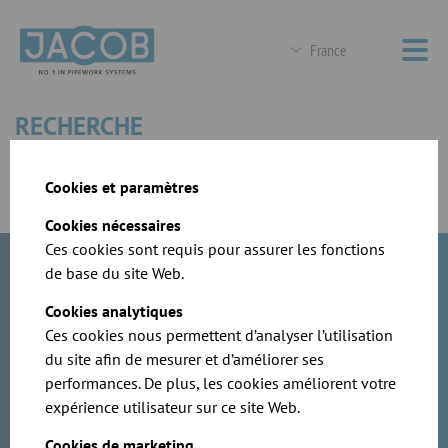
France
RECHERCHE
JACOB Dosatec – Innovation, Qualité et Service
Recherche
Cookies et paramètres
Cookies nécessaires
Ces cookies sont requis pour assurer les fonctions
de base du site Web.
Veuillez saisir votre recherche
Cookies analytiques
Rechercher
Ces cookies nous permettent d’analyser l’utilisation
du site afin de mesurer et d’améliorer ses
Contenu site internet
performances. De plus, les cookies améliorent votre
expérience utilisateur sur ce site Web.
Fichiers CAD
Cookies de marketing