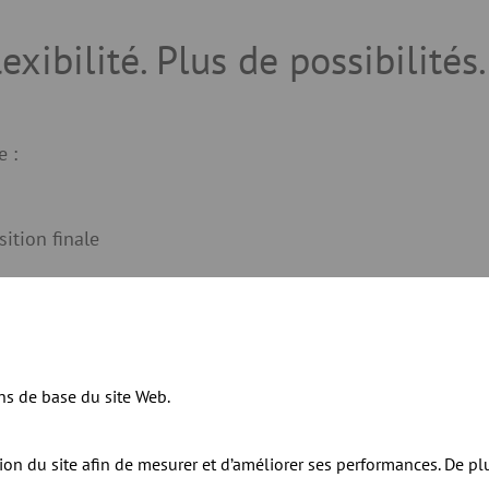
lexibilité. Plus de possibilités.
 :
sition finale
que
uissance d’entraînement élevée
ns de base du site Web.
tion du site afin de mesurer et d’améliorer ses performances. De pl