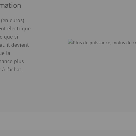
mmation
 (en euros)
nt électrique
e que si
t, il devient
ue la
nance plus
à l’achat,