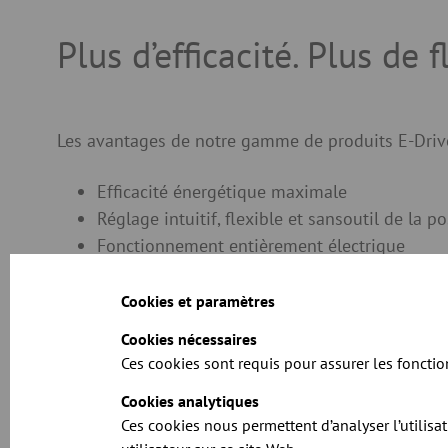
Plus d’efficacité. Plus de f
Les avantages de notre gamme de produits E-Drive
Efficacité énergétique maximale
Réglage intuitif, flexible et sansoutil de la po
Fonctionnement entièrement électrique
Respectueux de l’environnement et économi
Temps de commutation rapides grâce à une p
Cookies et paramètres
+ 500 produits standardisés
Cookies nécessaires
Ces cookies sont requis pour assurer les fonctio
Cookies analytiques
Ces cookies nous permettent d’analyser l’utilisa