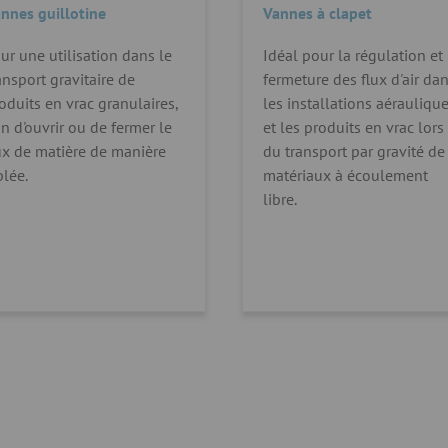
nnes guillotine
Vannes à clapet
ur une utilisation dans le
Idéal pour la régulation et 
ansport gravitaire de
fermeture des flux d'air da
oduits en vrac granulaires,
les installations aérauliqu
in d'ouvrir ou de fermer le
et les produits en vrac lors
ux de matière de manière
du transport par gravité de
blée.
matériaux à écoulement
libre.