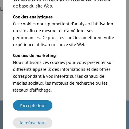
de base du site Web.
Le système de serrage JACOB
Cookies analytiques
Ces cookies nous permettent d’analyser l’utilisation
du site afin de mesurer et d’améliorer ses
performances. De plus, les cookies améliorent votre
expérience utilisateur sur ce site Web.
Cookies de marketing
Nous utilisons ces cookies pour vous présenter sur
En visionnant la vidéo, vous acceptez que vos
données soient transmises à Youtube et déclarez
différents appareils des informations et des offres
avoir lu la
politique de confidentialité
.
correspondant à vos intérêts sur les canaux de
médias sociaux, les moteurs de recherche ou les
réseaux d’affichage.
J’accepte tout
Je refuse tout
Avez-vous des questions au sujet de