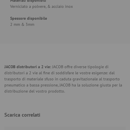
Materiali disponibili
Verniciato a polvere, & acciaio inox
Spessore disponibile
2 mm & 3mm
JACOB distributori a 2 vie
:
JACOB offre diverse tipologie di
distributori a 2 vie al fine di soddisfare le vostre esigenze: dal
trasporto di materiale sfuso in caduta gravitazionale al trasporto
pneumatico a bassa pressione, JACOB ha la soluzione giusta per la
distribuzione del vostro prodotto.
Scarica correlati