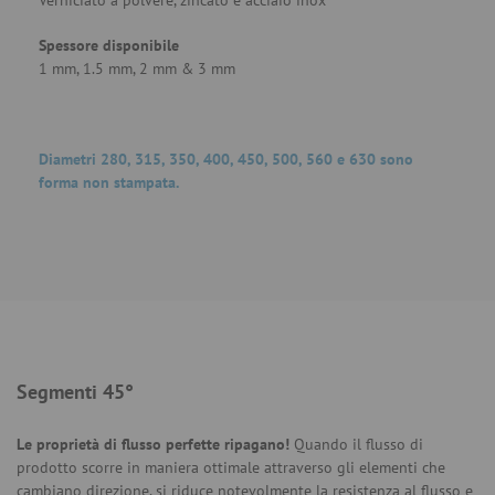
Verniciato a polvere, zincato e acciaio inox
Spessore disponibile
1 mm, 1.5 mm, 2 mm & 3 mm
Diametri 280, 315, 350, 400, 450, 500, 560 e 630 sono
forma non stampata.
Segmenti 45°
Le proprietà di flusso perfette ripagano!
Quando il flusso di
prodotto scorre in maniera ottimale attraverso gli elementi che
cambiano direzione, si riduce notevolmente la resistenza al flusso e