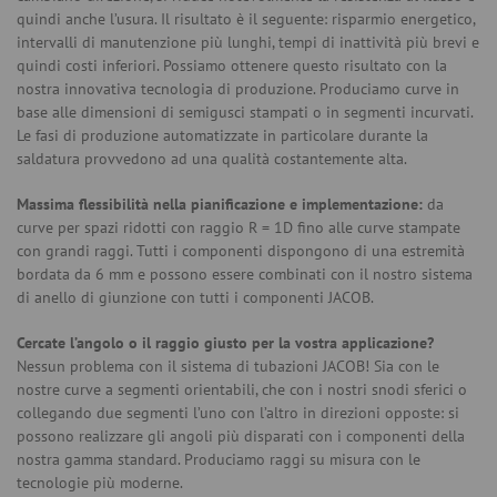
quindi anche l’usura. Il risultato è il seguente: risparmio energetico,
intervalli di manutenzione più lunghi, tempi di inattività più brevi e
quindi costi inferiori. Possiamo ottenere questo risultato con la
nostra innovativa tecnologia di produzione. Produciamo curve in
base alle dimensioni di semigusci stampati o in segmenti incurvati.
Le fasi di produzione automatizzate in particolare durante la
saldatura provvedono ad una qualità costantemente alta.
Massima flessibilità nella pianificazione e implementazione:
da
curve per spazi ridotti con raggio R = 1D fino alle curve stampate
con grandi raggi. Tutti i componenti dispongono di una estremità
bordata da 6 mm e possono essere combinati con il nostro sistema
di anello di giunzione con tutti i componenti JACOB.
Cercate l’angolo o il raggio giusto per la vostra applicazione?
Nessun problema con il sistema di tubazioni JACOB! Sia con le
nostre curve a segmenti orientabili, che con i nostri snodi sferici o
collegando due segmenti l’uno con l’altro in direzioni opposte: si
possono realizzare gli angoli più disparati con i componenti della
nostra gamma standard. Produciamo raggi su misura con le
tecnologie più moderne.