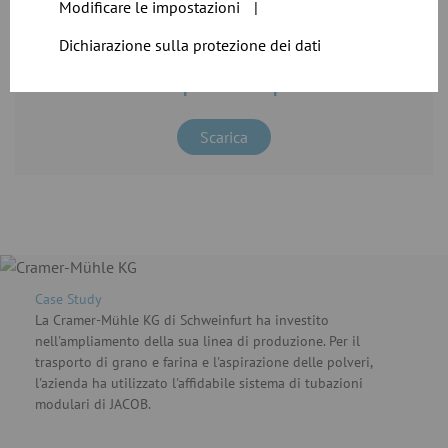
Modificare le impostazioni
|
Dichiarazione sulla protezione dei dati
File CAD per i nostri prodotti
Scarica
Case Study
La Cramer-Mühle KG di Schweinfurt ha investito
nell'ampliamento della sua linea di produzione. Per il
trasporto di grano e farina e l'aspirazione delle polveri,
l'azienda ha utilizzato l'affidabile sistema di tubazioni
modulari di JACOB.