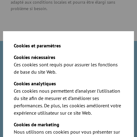
adapté aux conditions locales et pourra être élargi sans
problème si besoin.
Cookies et paramètres
Cookies nécessaires
JACOB a pourvu au raccordement jusqu'aux machines ou aux
Ces cookies sont requis pour assurer les fonctions
filtres avec des pièces spéciales. Ainsi, même lorsque les
de base du site Web.
machines doivent être personnalisées, l’entreprise peut
facilement adapter la conduite d’aspiration aux nouvelles
Cookies analytiques
exigences. Pour enlever les différents tuyaux du système
Ces cookies nous permettent d’analyser l’utilisation
global, il suffit de desserrer les colliers de serrage, sans
du site afin de mesurer et d’améliorer ses
procéder à la moindre découpe ou soudure qui
endommagerait les tuyaux. Les experts ont procédé à la
performances. De plus, les cookies améliorent votre
planification des tracés de tuyauterie avec les modèles de la
expérience utilisateur sur ce site Web.
base de données CAD de JACOB. Pour le calcul des coûts,
l’entreprise a utilisé l’outil de planification de projet dans la
Cookies de marketing
boutique en ligne de la maison-mère JACOB via laquelle il est
Nous utilisons ces cookies pour vous présenter sur
également possible de recommander rapidement de