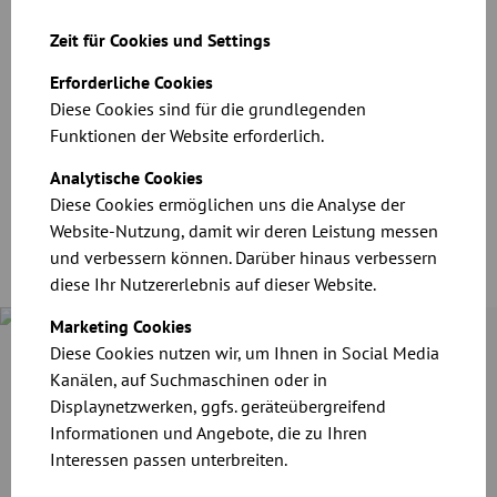
Zeit für Cookies und Settings
Erforderliche Cookies
Diese Cookies sind für die grundlegenden
CAD-Dateien für unsere Produkte
Funktionen der Website erforderlich.
Download
Analytische Cookies
Diese Cookies ermöglichen uns die Analyse der
Website-Nutzung, damit wir deren Leistung messen
und verbessern können. Darüber hinaus verbessern
diese Ihr Nutzererlebnis auf dieser Website.
Marketing Cookies
Diese Cookies nutzen wir, um Ihnen in Social Media
Case Study
Kanälen, auf Suchmaschinen oder in
Cramer-Mühle KG in Schweinfurt hat seine Produktionslinie
ausgebaut. Für den Transport von Korn und Mehl sowie die
Displaynetzwerken, ggfs. geräteübergreifend
Absaugung von Staub setzt das Unternehmen auf das
Informationen und Angebote, die zu Ihren
zuverlässige Rohrsystem von JACOB.
Interessen passen unterbreiten.