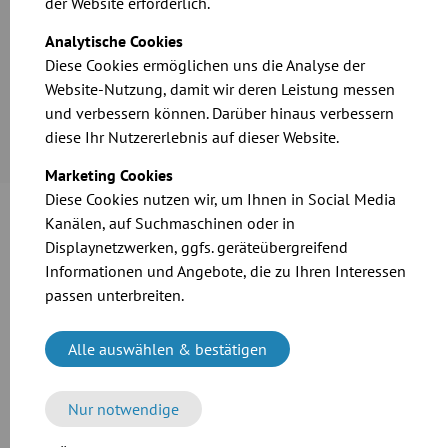
der Website erforderlich.
den Einsatz von Prallkästen in ihrer Fallgeschwindigkeit
bremsen, was ihre Abrasionswirkung hemmt. So erhöht sich
Analytische Cookies
die Lebensdauer der Rohrleitung und der Produktverschleiß
Diese Cookies ermöglichen uns die Analyse der
verringert sich. Typischerweise werden Prallkästen vor den
Website-Nutzung, damit wir deren Leistung messen
Umlenkungen eines Rohrsystems in die Fallleitung von
und verbessern können. Darüber hinaus verbessern
gravitativen Förderungen eingesetzt.
diese Ihr Nutzererlebnis auf dieser Website.
Marketing Cookies
Diese Cookies nutzen wir, um Ihnen in Social Media
Kanälen, auf Suchmaschinen oder in
Displaynetzwerken, ggfs. geräteübergreifend
Antihaftbeschichtung
Informationen und Angebote, die zu Ihren Interessen
Eine zusätzliche Innenbeschichtung mit Antihaftschutz
passen unterbreiten.
unterstützt das Fließverhalten von zähfließenden, trockenen
Produkten. Beispiele sind Kaffeepulversorten mit hohem
Alle auswählen & bestätigen
Ölgehalt oder auch Produkte der Autoreifenindustrie bei
Herstellung und Recycling. Typische Einsatzbereiche finden
sich in der Nahrungsmittelindustrie, im Maschinenbau, der
Nur notwendige
Kunststoffverarbeitung oder der Druck- und Papierindustrie.
Verschiedene Auskleidungsmaterialien auf Anfrage.