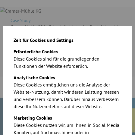
Case Study
Cramer-Mühle KG in Schweinfurt hat seine Produktionslinie
ausgebaut. Für den Transport von Korn und Mehl sowie die
Absaugung von Staub setzt das Unternehmen auf das
Zeit für Cookies und Settings
zuverlässige Rohrsystem von JACOB.
Erforderliche Cookies
Diese Cookies sind für die grundlegenden
Mehr erfahren
Funktionen der Website erforderlich.
Analytische Cookies
Diese Cookies ermöglichen uns die Analyse der
Website-Nutzung, damit wir deren Leistung messen
und verbessern können. Darüber hinaus verbessern
diese Ihr Nutzererlebnis auf dieser Website.
Marketing Cookies
Diese Cookies nutzen wir, um Ihnen in Social Media
Sie haben Fragen zu unseren
Kanälen, auf Suchmaschinen oder in