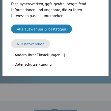
Produkten? Unser Vertriebsteam hilft
Displaynetzwerken, ggfs. geräteübergreifend
Informationen und Angebote, die zu Ihren
Ihnen gerne weiter.
Interessen passen unterbreiten.
Land wählen:
Alle auswählen & bestätigen
Deutschland
Nur notwendige
Österreich
Ändern Ihrer Einstellungen
|
Schweiz
Datenschutzerklärung