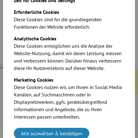
Zeit für Cookies und Settings
CAD-Dateien für unsere Produkte
Erforderliche Cookies
Diese Cookies sind für die grundlegenden
Funktionen der Website erforderlich.
Download
Analytische Cookies
Diese Cookies ermöglichen uns die Analyse der
Website-Nutzung, damit wir deren Leistung messen
und verbessern können. Darüber hinaus verbessern
diese Ihr Nutzererlebnis auf dieser Website.
Case Study
Marketing Cookies
Cramer-Mühle KG in Schweinfurt hat seine Produktionslinie
Diese Cookies nutzen wir, um Ihnen in Social Media
ausgebaut. Für den Transport von Korn und Mehl sowie die
Kanälen, auf Suchmaschinen oder in
Absaugung von Staub setzt das Unternehmen auf das
Displaynetzwerken, ggfs. geräteübergreifend
zuverlässige Rohrsystem von JACOB.
Informationen und Angebote, die zu Ihren
Interessen passen unterbreiten.
Mehr erfahren
Alle auswählen & bestätigen