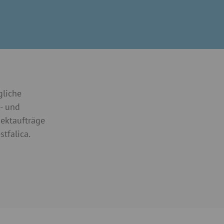
gliche
z- und
jektaufträge
stfalica.