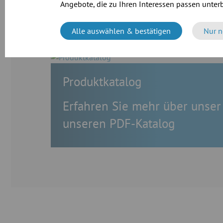
Angebote, die zu Ihren Interessen passen unterb
Entdecken Sie unser Standartso
Alle auswählen & bestätigen
Nur 
Produktkatalog
Erfahren Sie mehr über unser
unseren PDF-Katalog