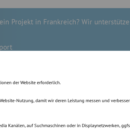
ein Projekt in Frankreich? Wir unterstütze
port
b-rohre.de
71 9558 201
ionen der Website erforderlich.
 Website-Nutzung, damit wir deren Leistung messen und verbesser
Media Kanälen, auf Suchmaschinen oder in Displaynetzwerken, ggfs