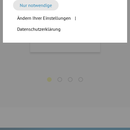
Spannring geht es noch
Nur notwendige
schneller. Das spart Zeit und
Geld.
Ändern Ihrer Einstellungen
|
Mehr erfahren
Datenschutzerklärung