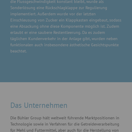
die Flussgeschwindigkeit konstant bleibt, wurde als
Sonderlösung eine Rückschlagklappe zur Regulierung
implementiert. Außerdem wurde vor der letzten
Einschleusung von Zucker ein Klappkasten eingebaut, sodass
eine Absackung ohne diese Komponente möglich ist. Zudem
erlaubt er eine saubere Restentleerung. Da es zudem
täglichen Kundenverkehr in der Anlage gibt, wurden neben
funktionalen auch insbesondere ästhetische Gesichtspunkte
beachtet.
Das Unternehmen
Die Bühler Group hält weltweit führende Marktpositionen in
Technologie sowie in Verfahren für die Getreideverarbeitung
für Mehl und Futtermittel, aber auch für die Herstellung von