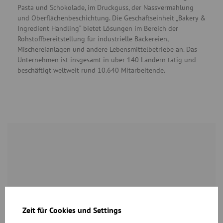
Pasta und Schokolade, im Druckguss, der Nassvermahlung
und Oberflächenbeschichtung. Die Geschäftseinheit „Bakery &
Ingredient Handling“ bietet Lösungen im Bereich der
Rohstoffbereitstellung für industrielle Bäckereien,
Mischereianlagen und andere Lebensmittelbetriebe an. Das
Unternehmen ist insgesamt in über 140 Ländern tätig und
beschäftigt weltweit rund 10.640 Mitarbeitende.
Case Study: Bühler
Zeit für Cookies und Settings
Herunterladen