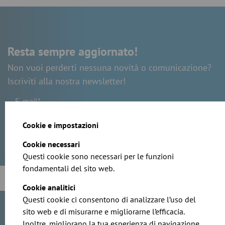
Resta sempre aggiornato!
Non vuoi perderti nessuna novità o comunicazione?
Iscriviti alla nostra newsletter!
E-mail*
Cookie e impostazioni
Cookie necessari
Questi cookie sono necessari per le funzioni
fondamentali del sito web.
Cookie analitici
Questi cookie ci consentono di analizzare l’uso del
sito web e di misurarne e migliorarne l’efficacia.
Il tuo contatto per notizie, comunicati
Inoltre, migliorano la tua esperienza di navigazione