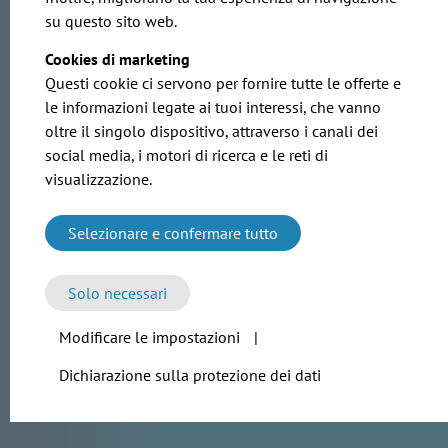
stampa ed eventi
su questo sito web.
Cookies di marketing
Questi cookie ci servono per fornire tutte le offerte e
le informazioni legate ai tuoi interessi, che vanno
oltre il singolo dispositivo, attraverso i canali dei
social media, i motori di ricerca e le reti di
visualizzazione.
Selezionare e confermare tutto
Mattia Cortiglia
Responsabile Commerciale
Solo necessari
mattia@eurotubi.it
Modificare le impostazioni
|
+39 0386 41997
Dichiarazione sulla protezione dei dati